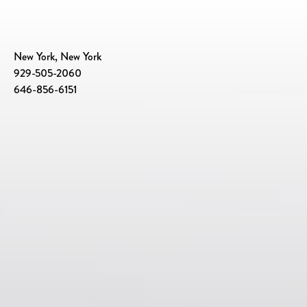
New York, New York
929-505-2060
646-856-6151