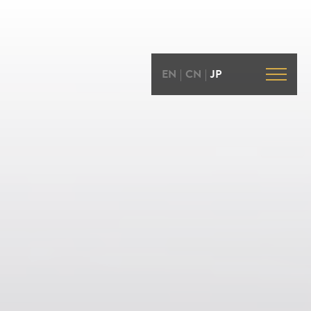
EN
|
CN
|
JP