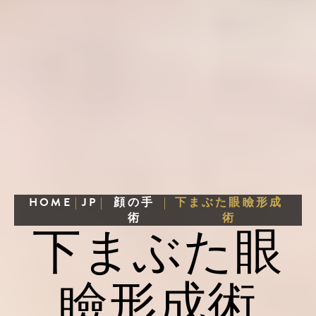
HOME
|
JP
|
顔の手
|
下まぶた眼瞼形成
術
術
下まぶた眼
瞼形成術