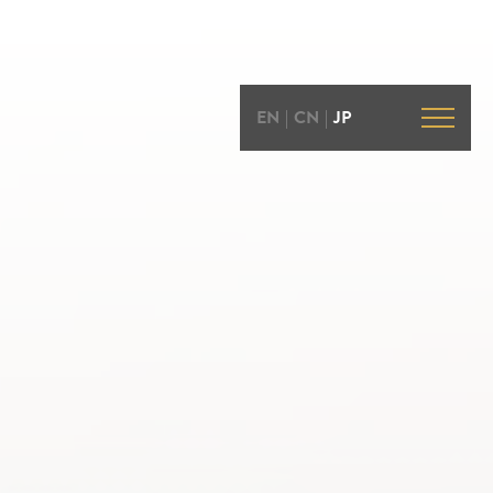
EN
|
CN
|
JP