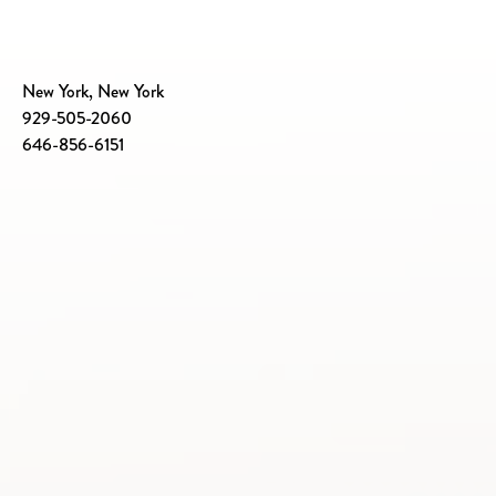
New York, New York
929-505-2060
646-856-6151