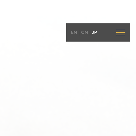
EN
|
CN
|
JP